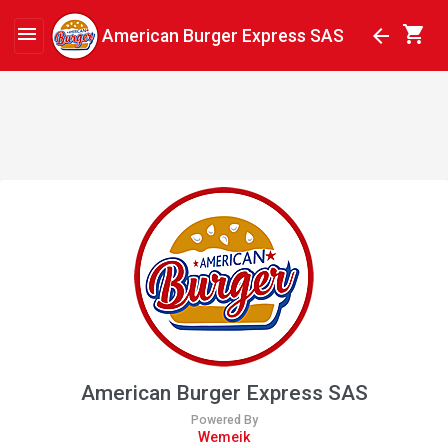
shopping_cart
menu
arrow_back
American Burger Express SAS
American Burger Express SAS
Powered By
Wemeik