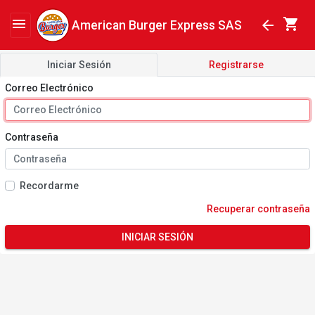
shopping_cart
menu
arrow_back
American Burger Express SAS
Iniciar Sesión
Registrarse
Correo Electrónico
Contraseña
Recordarme
Recuperar contraseña