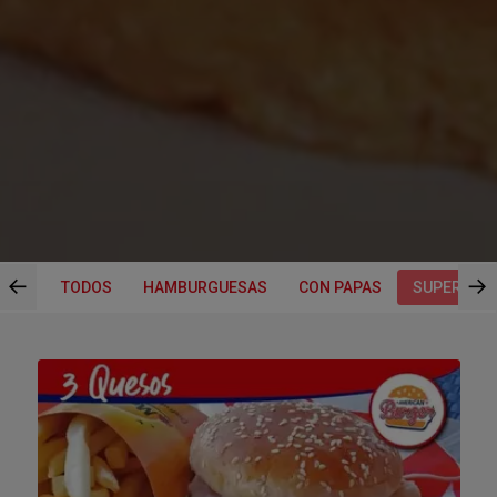
←
→
TODOS
HAMBURGUESAS
CON PAPAS
SUPER CO