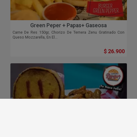
Green Peper + Papas+ Gaseosa
Carne De Res 150gr, Chorizo De Ternera Zenu Gratinado Con
Queso Mozzarella, En El...
$ 26.900