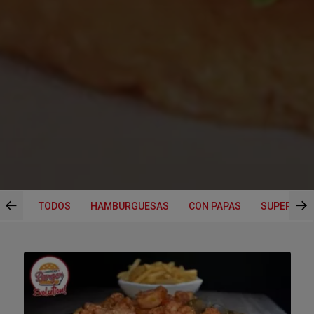
←
→
TODOS
HAMBURGUESAS
CON PAPAS
SUPER CO